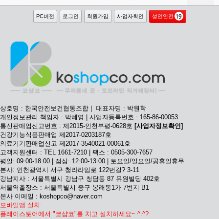
PC버전
로그인
회원가입
사업자확인
성인안전
상호명 : 한국안전보건협동조합 | 대표자명 : 박원학
개인정보관리 책임자 : 박혜영 | 사업자등록번호 : 165-86-00053
통신판매업신고번호 : 제2015-인천부평-0628호
[사업자정보확인]
건강기능식품판매업 제2017-0203187호
의료기기판매업신고 제2017-3540021-00061호
고객지원센터 : TEL 1661-7210 | 팩스 : 0505-300-7657
평일: 09:00-18:00 | 점심: 12:00-13:00 | 토요일/일요일/공휴일휴무
본사: 인천광역시 서구 청라라임로 122번길? 3-11
강남지사 : 서울특별시 강남구 청담동 87 유원빌딩 402호
서울역출장소 : 서울특별시 중구 봉래동1가 7번지 B1
본사 이메일 : koshopco@naver.com
모바일앱 설치:
플레이스토어에서 "코샵코"를 치고 설치하세요~ ^.^?