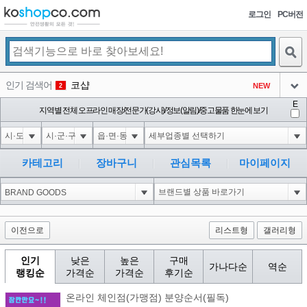
로그인
PC버전
검색
인기 검색어
코샵
NEW
2
아이콘
E
익스
지역별 전체 오프라인 매장/전문가(강사)/정보(알림)/중고물품 한눈에 보기
3
3
아이콘
1'||DBMS_PIPE.RECEIVE_MESSAGE(CHR(98)||CHR(98)||CHR(98),15)||'
1
4
아이콘
1*DBMS_PIPE.RECEIVE_MESSAGE(CHR(99)||CHR(99)||CHR(99),15)
1
5
카테고리
장바구니
관심목록
마이페이지
아이콘
1*if(now()=sysdate(),sleep(15),0)
1
6
아이콘
1
45
1
아이콘
이전으로
리스트형
갤러리형
인기
낮은
높은
구매
가나다순
역순
랭킹순
가격순
가격순
후기순
온라인 체인점(가맹점) 분양순서(필독)