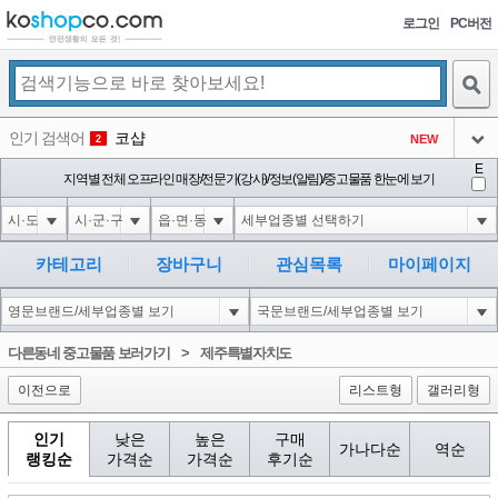
로그인
PC버전
검색
인기 검색어
코샵
NEW
2
아이콘
E
익스
지역별 전체 오프라인 매장/전문가(강사)/정보(알림)/중고물품 한눈에 보기
3
3
아이콘
1'||DBMS_PIPE.RECEIVE_MESSAGE(CHR(98)||CHR(98)||CHR(98),15)||'
1
4
아이콘
1*DBMS_PIPE.RECEIVE_MESSAGE(CHR(99)||CHR(99)||CHR(99),15)
1
5
카테고리
장바구니
관심목록
마이페이지
아이콘
1*if(now()=sysdate(),sleep(15),0)
1
6
아이콘
1
45
1
다른동네 중고물품 보러가기
>
제주특별자치도
아이콘
이전으로
리스트형
갤러리형
인기
낮은
높은
구매
가나다순
역순
랭킹순
가격순
가격순
후기순