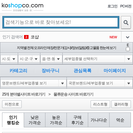
로그인
PC버전
검색
인기 검색어
코샵
NEW
2
아이콘
E
익스
지역별 전체 오프라인 매장/전문가(강사)/정보(알림)/중고물품 한눈에 보기
3
3
아이콘
1'||DBMS_PIPE.RECEIVE_MESSAGE(CHR(98)||CHR(98)||CHR(98),15)||'
1
4
아이콘
1*DBMS_PIPE.RECEIVE_MESSAGE(CHR(99)||CHR(99)||CHR(99),15)
1
5
카테고리
장바구니
관심목록
마이페이지
아이콘
1*if(now()=sysdate(),sleep(15),0)
1
6
아이콘
1
45
1
25개 분야별사이트 바로가기
>
물류운송 사이트 바로가기
아이콘
이전으로
리스트형
갤러리형
인기
낮은
높은
구매
가나다순
역순
랭킹순
가격순
가격순
후기순