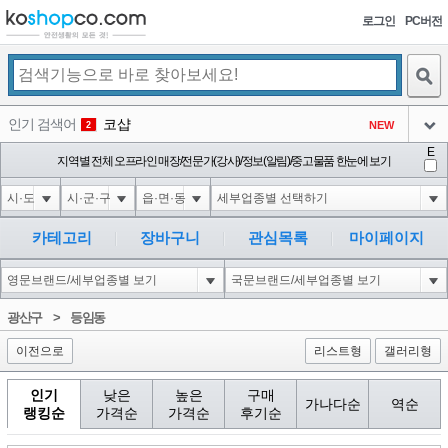
로그인
PC버전
검색
인기 검색어
코샵
NEW
2
아이콘
E
익스
지역별 전체 오프라인 매장/전문가(강사)/정보(알림)/중고물품 한눈에 보기
3
3
아이콘
1'||DBMS_PIPE.RECEIVE_MESSAGE(CHR(98)||CHR(98)||CHR(98),15)||'
1
4
아이콘
1*DBMS_PIPE.RECEIVE_MESSAGE(CHR(99)||CHR(99)||CHR(99),15)
1
5
카테고리
장바구니
관심목록
마이페이지
아이콘
1*if(now()=sysdate(),sleep(15),0)
1
6
아이콘
1
45
1
광산구
>
등임동
아이콘
이전으로
리스트형
갤러리형
인기
낮은
높은
구매
가나다순
역순
랭킹순
가격순
가격순
후기순