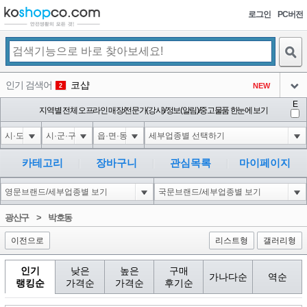
로그인
PC버전
검색
인기 검색어
코샵
NEW
2
아이콘
E
익스
지역별 전체 오프라인 매장/전문가(강사)/정보(알림)/중고물품 한눈에 보기
3
3
아이콘
1'||DBMS_PIPE.RECEIVE_MESSAGE(CHR(98)||CHR(98)||CHR(98),15)||'
1
4
아이콘
1*DBMS_PIPE.RECEIVE_MESSAGE(CHR(99)||CHR(99)||CHR(99),15)
1
5
카테고리
장바구니
관심목록
마이페이지
아이콘
1*if(now()=sysdate(),sleep(15),0)
1
6
아이콘
1
45
1
광산구
>
박호동
아이콘
이전으로
리스트형
갤러리형
인기
낮은
높은
구매
가나다순
역순
랭킹순
가격순
가격순
후기순