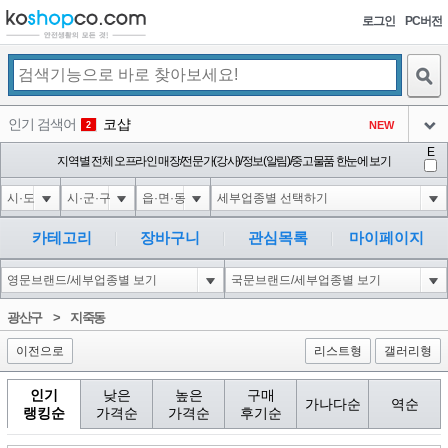
로그인
PC버전
검색
인기 검색어
코샵
NEW
2
아이콘
E
익스
지역별 전체 오프라인 매장/전문가(강사)/정보(알림)/중고물품 한눈에 보기
3
3
아이콘
1'||DBMS_PIPE.RECEIVE_MESSAGE(CHR(98)||CHR(98)||CHR(98),15)||'
1
4
아이콘
1*DBMS_PIPE.RECEIVE_MESSAGE(CHR(99)||CHR(99)||CHR(99),15)
1
5
카테고리
장바구니
관심목록
마이페이지
아이콘
1*if(now()=sysdate(),sleep(15),0)
1
6
아이콘
1
45
1
광산구
>
지죽동
아이콘
이전으로
리스트형
갤러리형
인기
낮은
높은
구매
가나다순
역순
랭킹순
가격순
가격순
후기순