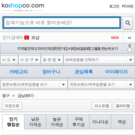
로그인
PC버전
검색
인기 검색어
코샵
NEW
2
아이콘
E
익스
지역별 전체 오프라인 매장/전문가(강사)/정보(알림)/중고물품 한눈에 보기
3
3
아이콘
1'||DBMS_PIPE.RECEIVE_MESSAGE(CHR(98)||CHR(98)||CHR(98),15)||'
1
4
아이콘
1*DBMS_PIPE.RECEIVE_MESSAGE(CHR(99)||CHR(99)||CHR(99),15)
1
5
카테고리
장바구니
관심목록
마이페이지
아이콘
1*if(now()=sysdate(),sleep(15),0)
1
6
아이콘
1
45
1
동구
>
금남로4가
아이콘
이전으로
리스트형
갤러리형
인기
낮은
높은
구매
가나다순
역순
랭킹순
가격순
가격순
후기순