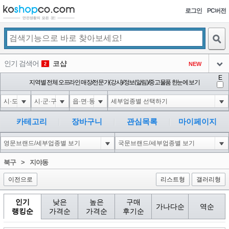
로그인
PC버전
검색
인기 검색어
코샵
NEW
2
아이콘
E
익스
지역별 전체 오프라인 매장/전문가(강사)/정보(알림)/중고물품 한눈에 보기
3
3
아이콘
1'||DBMS_PIPE.RECEIVE_MESSAGE(CHR(98)||CHR(98)||CHR(98),15)||'
1
4
아이콘
1*DBMS_PIPE.RECEIVE_MESSAGE(CHR(99)||CHR(99)||CHR(99),15)
1
5
카테고리
장바구니
관심목록
마이페이지
아이콘
1*if(now()=sysdate(),sleep(15),0)
1
6
아이콘
1
45
1
북구
>
지야동
아이콘
이전으로
리스트형
갤러리형
인기
낮은
높은
구매
가나다순
역순
랭킹순
가격순
가격순
후기순