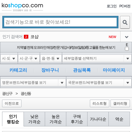
로그인
PC버전
검색
인기 검색어
코샵
NEW
2
아이콘
E
익스
지역별 전체 오프라인 매장/전문가(강사)/정보(알림)/중고물품 한눈에 보기
3
3
아이콘
1'||DBMS_PIPE.RECEIVE_MESSAGE(CHR(98)||CHR(98)||CHR(98),15)||'
1
4
아이콘
1*DBMS_PIPE.RECEIVE_MESSAGE(CHR(99)||CHR(99)||CHR(99),15)
1
5
카테고리
장바구니
관심목록
마이페이지
아이콘
1*if(now()=sysdate(),sleep(15),0)
1
6
아이콘
1
45
1
광산구
>
광산동
아이콘
이전으로
리스트형
갤러리형
인기
낮은
높은
구매
가나다순
역순
랭킹순
가격순
가격순
후기순