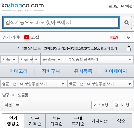
로그인
PC버전
검색
인기 검색어
코샵
NEW
2
아이콘
E
익스
지역별 전체 오프라인 매장/전문가(강사)/정보(알림)/중고물품 한눈에 보기
3
3
아이콘
1'||DBMS_PIPE.RECEIVE_MESSAGE(CHR(98)||CHR(98)||CHR(98),15)||'
1
4
아이콘
1*DBMS_PIPE.RECEIVE_MESSAGE(CHR(99)||CHR(99)||CHR(99),15)
1
5
카테고리
장바구니
관심목록
마이페이지
아이콘
1*if(now()=sysdate(),sleep(15),0)
1
6
아이콘
1
45
1
남구
>
도금동
아이콘
이전으로
리스트형
갤러리형
인기
낮은
높은
구매
가나다순
역순
랭킹순
가격순
가격순
후기순