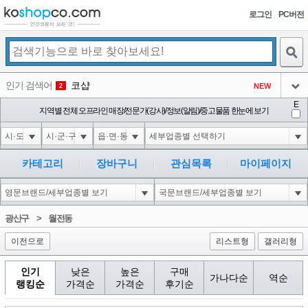
로그인
PC버전
검색
인기 검색어
코샵
NEW
2
아이콘
E
익스
지역별 전체 오프라인 매장/전문가(강사)/정보(알림)/중고물품 한눈에 보기
3
3
아이콘
1'||DBMS_PIPE.RECEIVE_MESSAGE(CHR(98)||CHR(98)||CHR(98),15)||'
1
4
아이콘
1*DBMS_PIPE.RECEIVE_MESSAGE(CHR(99)||CHR(99)||CHR(99),15)
1
5
카테고리
장바구니
관심목록
마이페이지
아이콘
1*if(now()=sysdate(),sleep(15),0)
1
6
아이콘
1
45
1
광산구
>
월전동
아이콘
이전으로
리스트형
갤러리형
인기
낮은
높은
구매
가나다순
역순
랭킹순
가격순
가격순
후기순