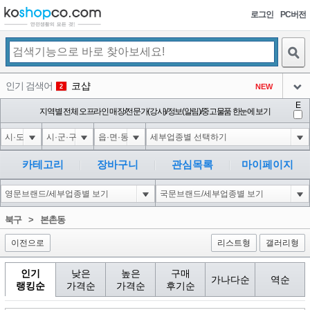
로그인
PC버전
검색
인기 검색어
코샵
NEW
2
아이콘
E
익스
지역별 전체 오프라인 매장/전문가(강사)/정보(알림)/중고물품 한눈에 보기
3
3
아이콘
1'||DBMS_PIPE.RECEIVE_MESSAGE(CHR(98)||CHR(98)||CHR(98),15)||'
1
4
아이콘
1*DBMS_PIPE.RECEIVE_MESSAGE(CHR(99)||CHR(99)||CHR(99),15)
1
5
카테고리
장바구니
관심목록
마이페이지
아이콘
1*if(now()=sysdate(),sleep(15),0)
1
6
아이콘
1
45
1
북구
>
본촌동
아이콘
이전으로
리스트형
갤러리형
인기
낮은
높은
구매
가나다순
역순
랭킹순
가격순
가격순
후기순