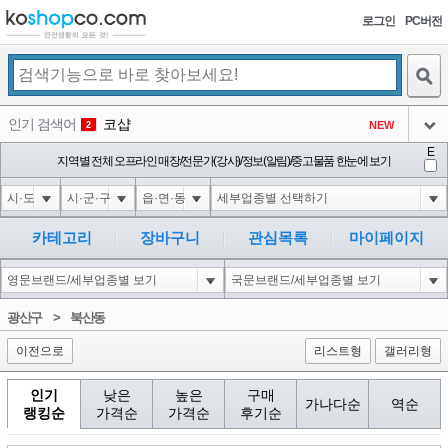
로그인
PC버전
검색
인기 검색어
코샵
NEW
2
아이콘
E
익스
지역별 전체 오프라인 매장/전문가(강사)/정보(알림)/중고물품 한눈에 보기
3
3
아이콘
1'||DBMS_PIPE.RECEIVE_MESSAGE(CHR(98)||CHR(98)||CHR(98),15)||'
1
4
아이콘
1*DBMS_PIPE.RECEIVE_MESSAGE(CHR(99)||CHR(99)||CHR(99),15)
1
5
카테고리
장바구니
관심목록
마이페이지
아이콘
1*if(now()=sysdate(),sleep(15),0)
1
6
아이콘
1
45
1
광산구
>
북산동
아이콘
이전으로
리스트형
갤러리형
인기
낮은
높은
구매
가나다순
역순
랭킹순
가격순
가격순
후기순